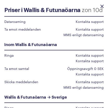
zon 10d
Priser i Wallis & Futunaöarna
Beställ själv
Dataroaming
Kontakta support
Ta emot meddelanden
Kontakta support
Priser
utomlands
MMS enligt dataroaming
Inom Wallis & Futunaöarna
Du surfar som vanligt inom EU/EES, upp till 50
Ringa
Kontakta support
GB/mån.
Kontakta support
För övriga länder klicka på det specifika landet i
Ta emot samtal
Öppningsavgift 0 SEK
listan.
Kontakta support
Vi har en automatisk spärr på 50 Euro för roaming
Skicka meddelanden
Kontakta support
MMS enligt dataroaming
utomlands aktiv på alla abonnemang, kontakta vår
support om du vill höja denna gräns.
Wallis & Futunaöarna → Sverige
Ringa
Kontakta support