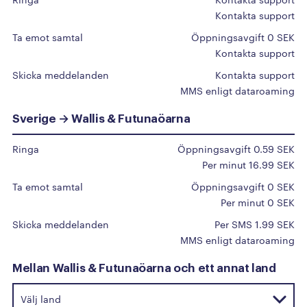
A
Kontakta support
Afghanistan
Ta emot samtal
Öppningsavgift 0 SEK
Albanien
Kontakta support
Algeriet
Skicka meddelanden
Kontakta support
MMS enligt dataroaming
Amerikanska Jungfruöarna
Amerikanska Samoa
Sverige → Wallis & Futunaöarna
Andorra
Ringa
Öppningsavgift 0.59 SEK
Angola
Per minut 16.99 SEK
Anguilla
Ta emot samtal
Öppningsavgift 0 SEK
Antigua och Barbuda
Per minut 0 SEK
Argentina
Skicka meddelanden
Per SMS 1.99 SEK
MMS enligt dataroaming
Armenien
Aruba
Mellan Wallis & Futunaöarna och ett annat land
Australien
Azerbajdzjan