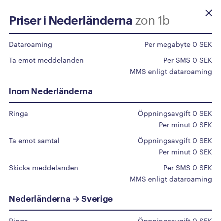
zon 1b
Priser i Nederländerna
Beställ själv
Dataroaming
Per megabyte 0 SEK
Ta emot meddelanden
Per SMS 0 SEK
Priser
utomlands
MMS enligt dataroaming
Inom Nederländerna
Du surfar som vanligt inom EU/EES, upp till 50
Ringa
Öppningsavgift 0 SEK
GB/mån.
Per minut 0 SEK
För övriga länder klicka på det specifika landet i
Ta emot samtal
Öppningsavgift 0 SEK
listan.
Per minut 0 SEK
Vi har en automatisk spärr på 50 Euro för roaming
Skicka meddelanden
Per SMS 0 SEK
MMS enligt dataroaming
utomlands aktiv på alla abonnemang, kontakta vår
support om du vill höja denna gräns.
Nederländerna → Sverige
Ringa
Öppningsavgift 0 SEK