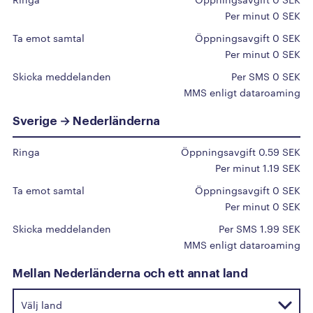
A
Per minut 0 SEK
Afghanistan
Ta emot samtal
Öppningsavgift 0 SEK
Albanien
Per minut 0 SEK
Algeriet
Skicka meddelanden
Per SMS 0 SEK
MMS enligt dataroaming
Amerikanska Jungfruöarna
Amerikanska Samoa
Sverige → Nederländerna
Andorra
Ringa
Öppningsavgift 0.59 SEK
Angola
Per minut 1.19 SEK
Anguilla
Ta emot samtal
Öppningsavgift 0 SEK
Antigua och Barbuda
Per minut 0 SEK
Argentina
Skicka meddelanden
Per SMS 1.99 SEK
MMS enligt dataroaming
Armenien
Aruba
Mellan Nederländerna och ett annat land
Australien
Azerbajdzjan