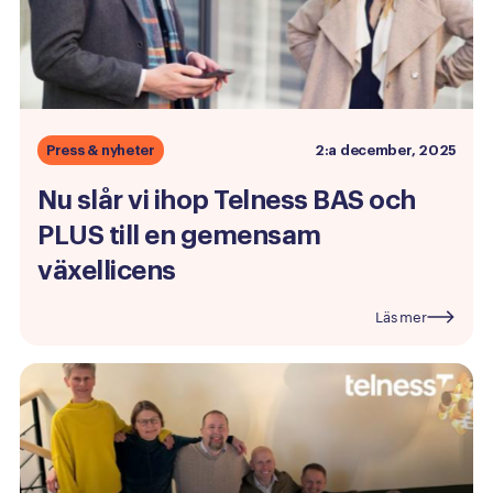
Press & nyheter
2:a december, 2025
Nu
slår
vi
ihop
Telness
BAS
och
PLUS
till
en
gemensam
växellicens
Läs mer