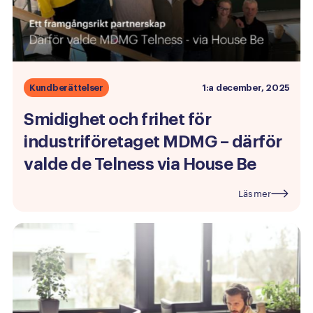
Kundberättelser
1:a december, 2025
Smidighet
och
frihet
för
industriföretaget
MDMG
–
därför
valde
de
Telness
via
House
Be
Läs mer