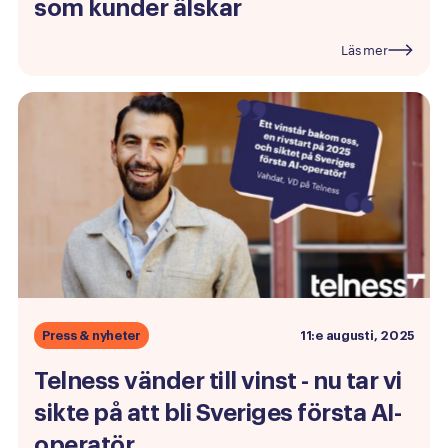
som
kunder
älskar
Läs mer
Press & nyheter
11:e augusti, 2025
Telness
vänder
till
vinst
-
nu
tar
vi
sikte
på
att
bli
Sveriges
första
AI-
operatör