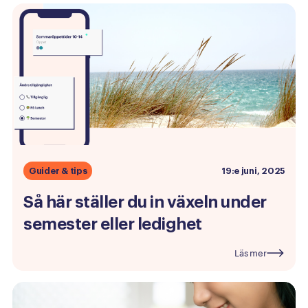
Guider & tips
19:e juni, 2025
Så
här
ställer
du
in
växeln
under
semester
eller
ledighet
Läs mer