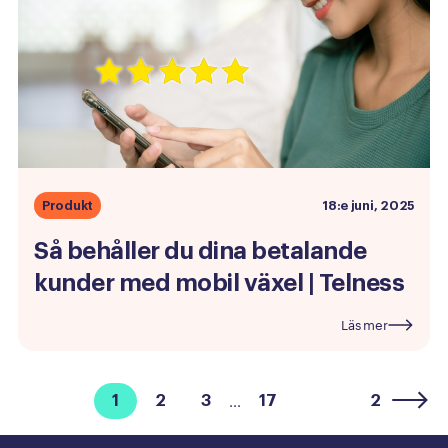
Produkt
18:e juni, 2025
Så
behåller
du
dina
betalande
kunder
med
mobil
växel
|
Telness
Läs mer
1
2
3
17
2
...