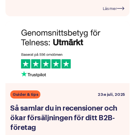
Läs mer
Guider & tips
23:e juli, 2025
Så
samlar
du
in
recensioner
och
ökar
försäljningen
för
ditt
B2B-
företag