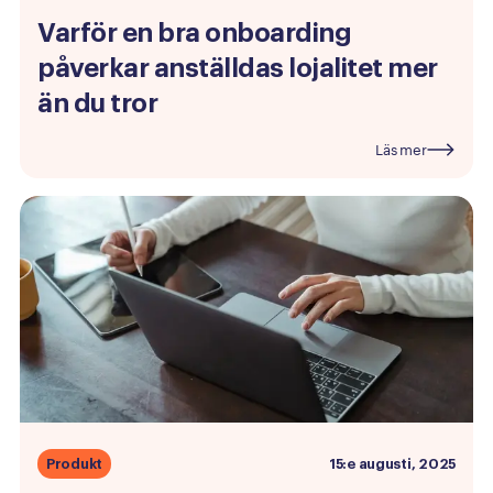
Varför
en
bra
onboarding
påverkar
anställdas
lojalitet
mer
än
du
tror
Läs mer
Produkt
15:e augusti, 2025