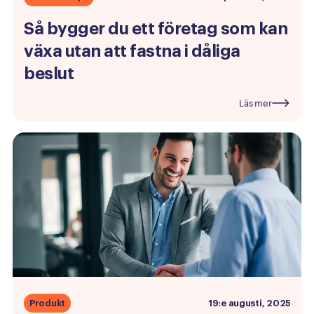
Så
bygger
du
ett
företag
som
kan
växa
utan
att
fastna
i
dåliga
beslut
Läs mer
Produkt
19:e augusti, 2025