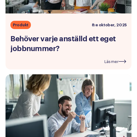
Produkt
8:e oktober, 2025
Behöver
varje
anställd
ett
eget
jobbnummer?
Läs mer