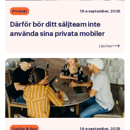
Produkt
19:e september, 2025
Därför
bör
ditt
säljteam
inte
använda
sina
privata
mobiler
Läs mer
Guider & tips
14:e september, 2025