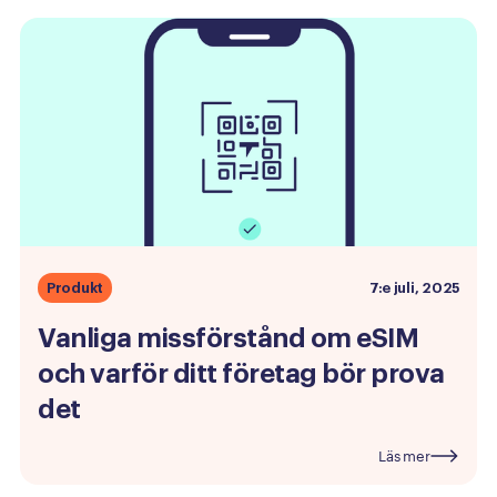
Produkt
7:e juli, 2025
Vanliga
missförstånd
om
eSIM
och
varför
ditt
företag
bör
prova
det
Läs mer