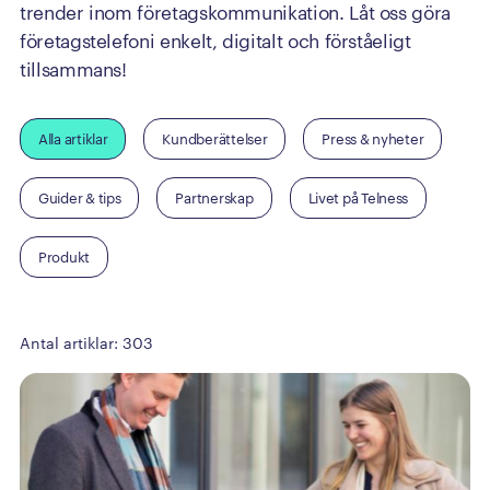
trender inom företagskommunikation. Låt oss göra
företagstelefoni enkelt, digitalt och förståeligt
tillsammans!
Alla artiklar
Kundberättelser
Press & nyheter
Guider & tips
Partnerskap
Livet på Telness
Produkt
Antal artiklar:
303