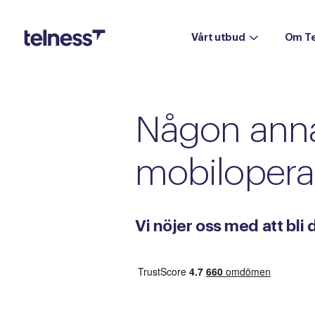
Vårt utbud
Om Te
Mobiltelefoni
Någon
ann
Mobilabonnemang
Mobiltelefoner
mobilopera
Samtal till utlandet
Utlandspriser
Vi nöjer oss med att bli
eSIM
Växel
Mobil växel