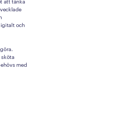
t att tänka
utvecklade
h
igitalt och
 göra.
t sköta
s behövs med