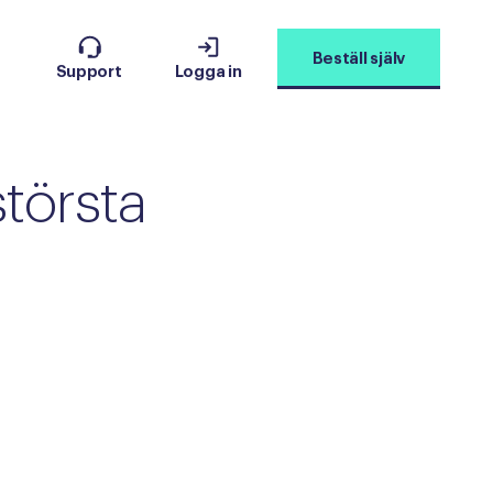
Beställ själv
Support
Logga in
största