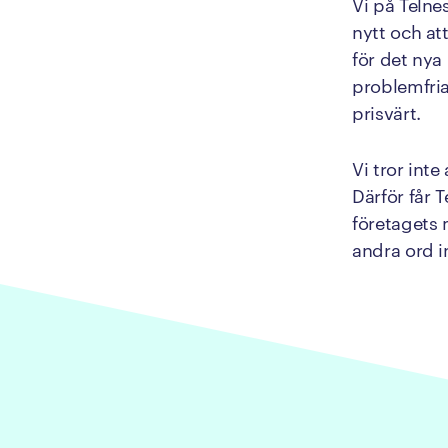
Vi på Telne
nytt och at
för det nya
problemfria
prisvärt.
Vi tror int
Därför får T
företagets 
andra ord i