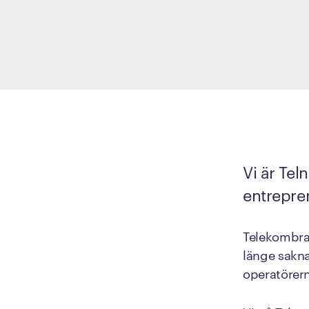
Vi är Tel
entrepre
Telekombran
länge sakna
operatörern