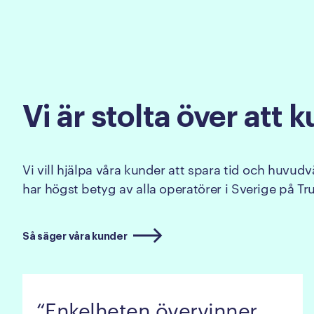
Vi
är
stolta
över
att
k
Vi vill hjälpa våra kunder att spara tid och huvudvär
har högst betyg av alla operatörer i Sverige på Tru
Så säger våra kunder
Enkelheten övervinner