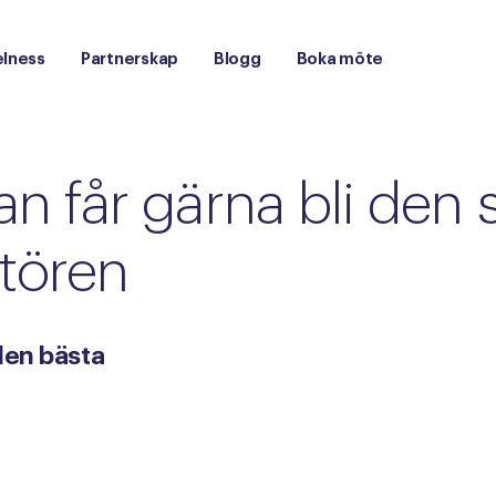
lness
Partnerskap
Blogg
Boka möte
an
får
gärna
bli
den
tören
 den bästa