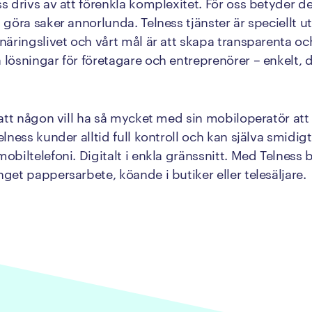
ss drivs av att förenkla komplexitet. För oss betyder de
t göra saker annorlunda. Telness tjänster är speciellt 
 näringslivet och vårt mål är att skapa transparenta oc
 lösningar för företagare och entreprenörer – enkelt, d
e att någon vill ha så mycket med sin mobiloperatör att
elness kunder alltid full kontroll och kan själva smidig
mobiltelefoni. Digitalt i enkla gränssnitt. Med Telnes
nget pappersarbete, köande i butiker eller telesäljare.