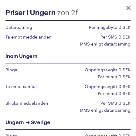
zon 2f
Priser i Ungern
Beställ själv
Dataroaming
Per megabyte 0 SEK
Ta emot meddelanden
Per SMS 0 SEK
Priser
utomlands
MMS enligt dataroaming
Inom Ungern
Du surfar som vanligt inom EU/EES, upp till 50
Ringa
Öppningsavgift 0 SEK
GB/mån.
Per minut 0 SEK
För övriga länder klicka på det specifika landet i
Ta emot samtal
Öppningsavgift 0 SEK
listan.
Per minut 0 SEK
Vi har en automatisk spärr på 50 Euro för roaming
Skicka meddelanden
Per SMS 0 SEK
MMS enligt dataroaming
utomlands aktiv på alla abonnemang, kontakta vår
support om du vill höja denna gräns.
Ungern → Sverige
Ringa
Öppningsavgift 0 SEK