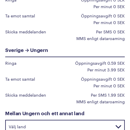
A
Per minut 0 SEK
Afghanistan
Ta emot samtal
Öppningsavgift 0 SEK
Albanien
Per minut 0 SEK
Algeriet
Skicka meddelanden
Per SMS 0 SEK
MMS enligt dataroaming
Amerikanska Jungfruöarna
Amerikanska Samoa
Sverige → Ungern
Andorra
Ringa
Öppningsavgift 0.59 SEK
Angola
Per minut 3.99 SEK
Anguilla
Ta emot samtal
Öppningsavgift 0 SEK
Antigua och Barbuda
Per minut 0 SEK
Argentina
Skicka meddelanden
Per SMS 1.99 SEK
MMS enligt dataroaming
Armenien
Aruba
Mellan Ungern och ett annat land
Australien
Azerbajdzjan