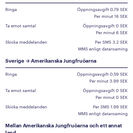
A
Ringa
Öppningsavgift 0.79 SEK
Afghanistan
Per minut 16 SEK
Albanien
Ta emot samtal
Öppningsavgift 0 SEK
Algeriet
Per minut 6 SEK
Amerikanska Jungfruöarna
Skicka meddelanden
Per SMS 3.2 SEK
MMS enligt dataroaming
Amerikanska Samoa
Andorra
Sverige → Amerikanska Jungfruöarna
Angola
Ringa
Öppningsavgift 0.59 SEK
Anguilla
Per minut 3.99 SEK
Antigua och Barbuda
Ta emot samtal
Öppningsavgift 0 SEK
Argentina
Per minut 0 SEK
Armenien
Skicka meddelanden
Per SMS 1.99 SEK
MMS enligt dataroaming
Aruba
Australien
Mellan Amerikanska Jungfruöarna och ett annat
land
Azerbajdzjan