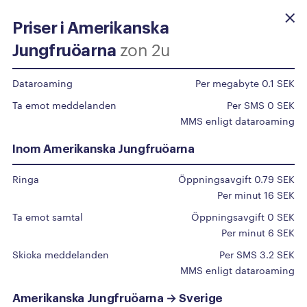
Priser i Amerikanska
Beställ själv
zon 2u
Jungfruöarna
Dataroaming
Per megabyte 0.1 SEK
Priser
utomlands
Ta emot meddelanden
Per SMS 0 SEK
MMS enligt dataroaming
Du surfar som vanligt inom EU/EES, upp till 50
Inom Amerikanska Jungfruöarna
GB/mån.
Ringa
Öppningsavgift 0.79 SEK
För övriga länder klicka på det specifika landet i
Per minut 16 SEK
listan.
Ta emot samtal
Öppningsavgift 0 SEK
Vi har en automatisk spärr på 50 Euro för roaming
Per minut 6 SEK
utomlands aktiv på alla abonnemang, kontakta vår
Skicka meddelanden
Per SMS 3.2 SEK
support om du vill höja denna gräns.
MMS enligt dataroaming
Amerikanska Jungfruöarna → Sverige