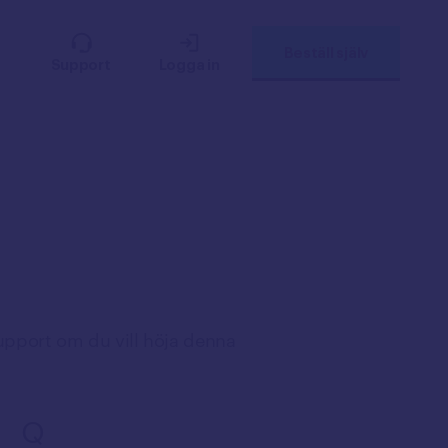
Beställ själv
Support
Logga in
upport om du vill höja denna
Q