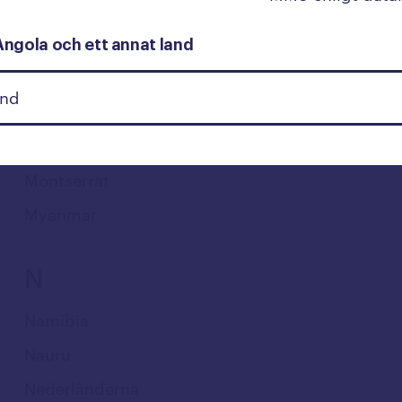
Moçambique
Moldavien
Angola och ett annat land
Monaco
Mongoliet
Montenegro
Montserrat
Myanmar
N
Namibia
Nauru
Nederländerna