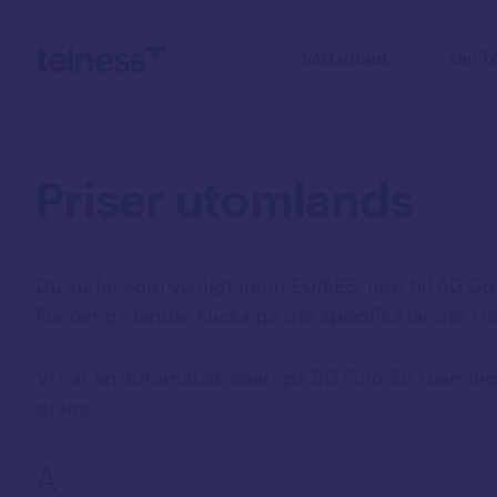
Vårt utbud
Om Te
Mobiltelefoni
Priser
utomlands
Mobilabonnemang
Mobiltelefoner
Du surfar som vanligt inom EU/EES, upp till 50 G
Samtal till utlandet
För övriga länder klicka på det specifika landet i li
Utlandspriser
eSIM
Vi har en automatisk spärr på 50 Euro för roamin
Växel
gräns.
Mobil växel
A