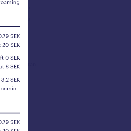
roaming
Sydafrika
Sydkorea
Syrien
0.79 SEK
t 20 SEK
T
ft 0 SEK
Tadzjikistan
ut 8 SEK
Taiwan
 3.2 SEK
Tanzania
roaming
Tchad
Thailand
Tjeckien
0.79 SEK
Togo
t 20 SEK