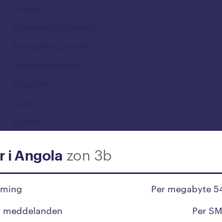
Kiribati
Komorerna-Mayotte
Kongo-Brazzaville
Kongo-Kinshasa
Kroatien
Kuba
Kuwait
zon 3b
L
r i Angola
Laos
aming
Per megabyte 5
Lesotho
t meddelanden
Per SM
Lettland