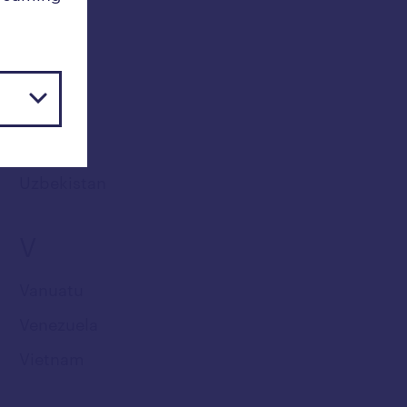
Uganda
Ukraina
Ungern
Uruguay
USA
Uzbekistan
V
Vanuatu
Venezuela
Vietnam