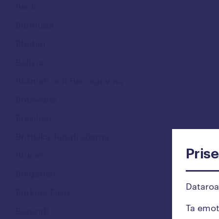
Benin
Bermuda
Bhutan
Bolivia
Bosnien och Hercegovina
Botswana
Brasilien
Brittiska Jungfruöarna
Prise
Brunei
Bulgarien
Dataro
Burkina Faso
Ta emo
Burundi