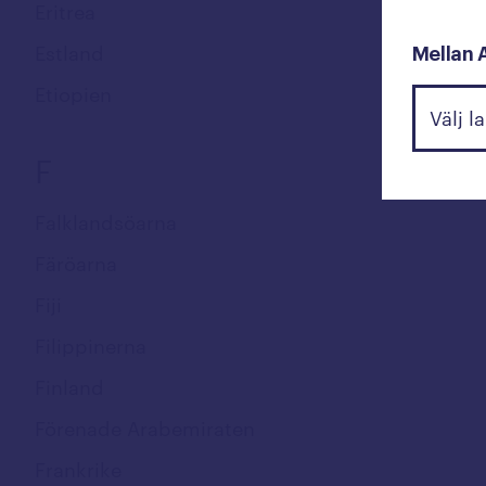
Eritrea
Estland
Mellan 
Etiopien
F
Falklandsöarna
Färöarna
Fiji
Filippinerna
Finland
Förenade Arabemiraten
Frankrike