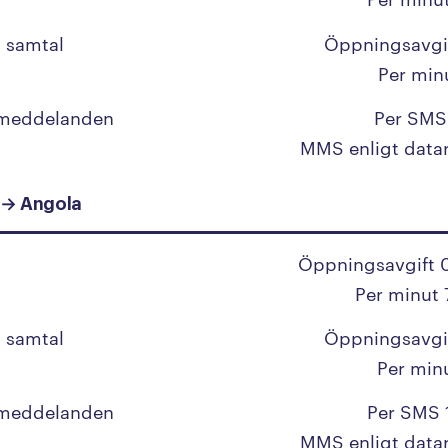
Malawi
Malaysia
 samtal
Öppningsavgi
Per min
Maldiverna
Mali
 meddelanden
Per SMS
MMS enligt data
Malta
Marocko
 → Angola
Marshallöarna
Öppningsavgift 
Martinique
Per minut 
Mauretanien
 samtal
Öppningsavgi
Mauritius
Per min
Mexiko
 meddelanden
Per SMS 
Mikronesien
MMS enligt data