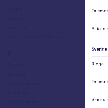
Danmark
Ta emot
Djibouti
Dominica
Skicka
Dominikanska Republiken
Sverige
E
Ringa
Ecuador
Egypten
Ta emot
Ekvatorialguinea
El Salvador
Skicka
Elfenbenskusten