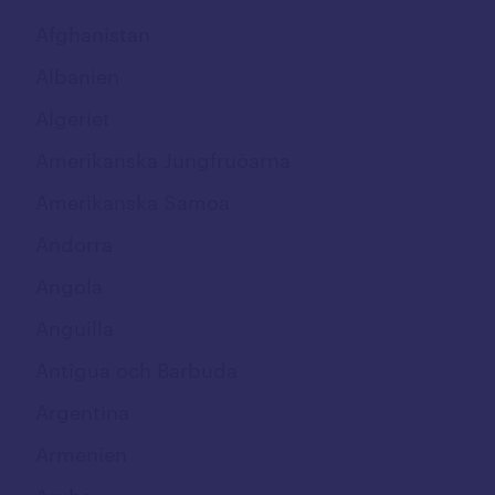
Fastnummer
Afghanistan
Softphone
Albanien
App
Algeriet
Uppkoppling
Amerikanska Jungfruöarna
Mobilt bredband
Amerikanska Samoa
M2M/IoT
Andorra
NordLayer
Angola
Täckning och nät
Anguilla
Täckningskarta
Antigua och Barbuda
5G nät
Argentina
Driftstinformation
Armenien