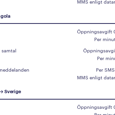
MMS enligt data
Libanon
ngola
Liberia
Libyen
Öppningsavgift 
Liechtenstein
Per minu
Litauen
 samtal
Öppningsavgi
Luxemburg
Per min
 meddelanden
Per SMS
M
MMS enligt data
Macau
→ Sverige
Madagaskar
Makedonien
Öppningsavgift 
Per minu