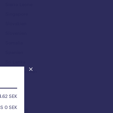
Sierra Leone
Singapore
Slovakien
Slovenien
Somalia
Spanien
Sri Lanka
Storbritannien
Sudan
Surinam
4.62 SEK
Sverige
S 0 SEK
Swaziland