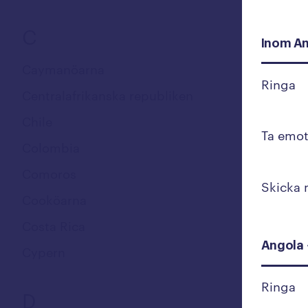
C
Inom A
Caymanöarna
Ringa
Centralafrikanska republiken
Chile
Ta emot
Colombia
Comoros
Skicka
Cooköarna
Costa Rica
Angola 
Cypern
Ringa
D