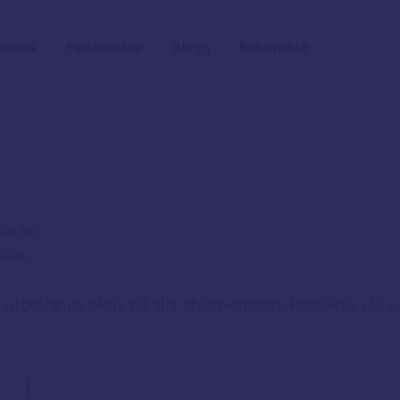
lness
Partnerskap
Blogg
Boka möte
B/mån.
stan.
g utomlands aktiv på alla abonnemang, kontakta vår s
I