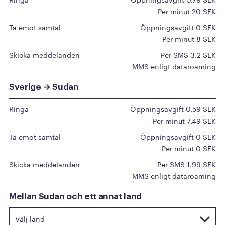
A
Per minut 20 SEK
Afghanistan
Ta emot samtal
Öppningsavgift 0 SEK
Albanien
Per minut 8 SEK
Algeriet
Skicka meddelanden
Per SMS 3.2 SEK
MMS enligt dataroaming
Amerikanska Jungfruöarna
Amerikanska Samoa
Sverige → Sudan
Andorra
Ringa
Öppningsavgift 0.59 SEK
Angola
Per minut 7.49 SEK
Anguilla
Ta emot samtal
Öppningsavgift 0 SEK
Antigua och Barbuda
Per minut 0 SEK
Argentina
Skicka meddelanden
Per SMS 1.99 SEK
MMS enligt dataroaming
Armenien
Aruba
Mellan Sudan och ett annat land
Australien
Azerbajdzjan