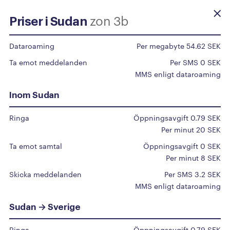
zon 3b
Priser i Sudan
Beställ själv
Dataroaming
Per megabyte 54.62 SEK
Ta emot meddelanden
Per SMS 0 SEK
Priser
utomlands
MMS enligt dataroaming
Inom Sudan
Du surfar som vanligt inom EU/EES, upp till 50
Ringa
Öppningsavgift 0.79 SEK
GB/mån.
Per minut 20 SEK
För övriga länder klicka på det specifika landet i
Ta emot samtal
Öppningsavgift 0 SEK
listan.
Per minut 8 SEK
Vi har en automatisk spärr på 50 Euro för roaming
Skicka meddelanden
Per SMS 3.2 SEK
MMS enligt dataroaming
utomlands aktiv på alla abonnemang, kontakta vår
support om du vill höja denna gräns.
Sudan → Sverige
Ringa
Öppningsavgift 0.79 SEK