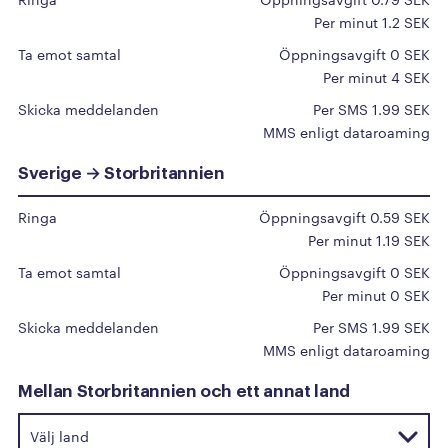
A
Per minut 1.2 SEK
Afghanistan
Ta emot samtal
Öppningsavgift 0 SEK
Albanien
Per minut 4 SEK
Algeriet
Skicka meddelanden
Per SMS 1.99 SEK
MMS enligt dataroaming
Amerikanska Jungfruöarna
Amerikanska Samoa
Sverige → Storbritannien
Andorra
Ringa
Öppningsavgift 0.59 SEK
Angola
Per minut 1.19 SEK
Anguilla
Ta emot samtal
Öppningsavgift 0 SEK
Antigua och Barbuda
Per minut 0 SEK
Argentina
Skicka meddelanden
Per SMS 1.99 SEK
MMS enligt dataroaming
Armenien
Aruba
Mellan Storbritannien och ett annat land
Australien
Azerbajdzjan