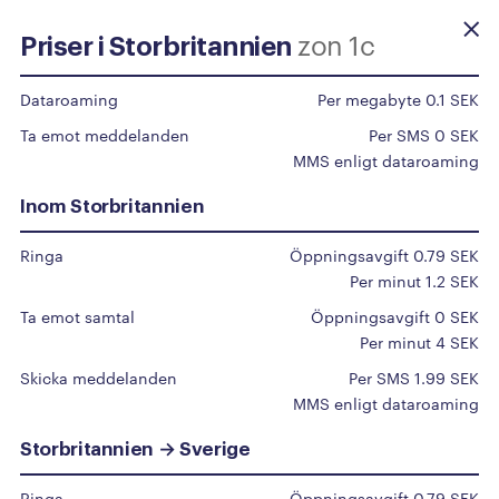
zon 1c
Priser i Storbritannien
Beställ själv
Dataroaming
Per megabyte 0.1 SEK
Ta emot meddelanden
Per SMS 0 SEK
Priser
utomlands
MMS enligt dataroaming
Inom Storbritannien
Du surfar som vanligt inom EU/EES, upp till 50
Ringa
Öppningsavgift 0.79 SEK
GB/mån.
Per minut 1.2 SEK
För övriga länder klicka på det specifika landet i
Ta emot samtal
Öppningsavgift 0 SEK
listan.
Per minut 4 SEK
Vi har en automatisk spärr på 50 Euro för roaming
Skicka meddelanden
Per SMS 1.99 SEK
MMS enligt dataroaming
utomlands aktiv på alla abonnemang, kontakta vår
support om du vill höja denna gräns.
Storbritannien → Sverige
Ringa
Öppningsavgift 0.79 SEK