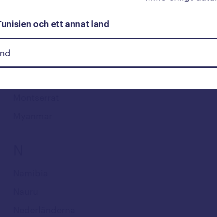
Moçambique
Moldavien
Tunisien och ett annat land
Monaco
Mongoliet
Montenegro
Montserrat
Myanmar
N
Namibia
Nauru
Nederländerna