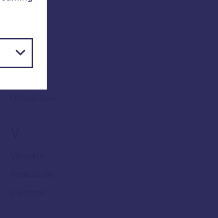
Uganda
Ukraina
Ungern
Uruguay
USA
Uzbekistan
V
Vanuatu
Venezuela
Vietnam