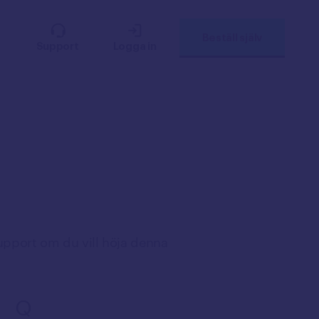
Beställ själv
Support
Logga in
upport om du vill höja denna
Q