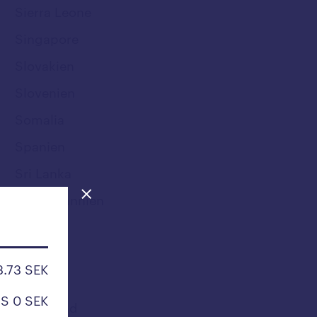
Sierra Leone
Singapore
Slovakien
Slovenien
Somalia
Spanien
Sri Lanka
Storbritannien
Sudan
Surinam
3.73 SEK
Sverige
S 0 SEK
Swaziland