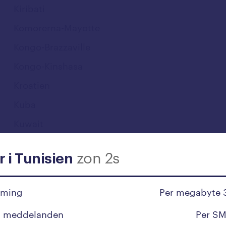
Kiribati
Komorerna-Mayotte
Kongo-Brazzaville
Kongo-Kinshasa
Kroatien
Kuba
Kuwait
zon 2s
L
r i Tunisien
Laos
aming
Per megabyte 
Lesotho
t meddelanden
Per SM
Lettland