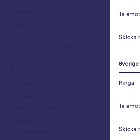
Danmark
Ta emot
Djibouti
Dominica
Skicka
Dominikanska Republiken
Sverige
E
Ringa
Ecuador
Egypten
Ta emot
Ekvatorialguinea
El Salvador
Skicka
Elfenbenskusten