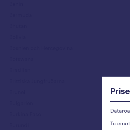
Benin
Bermuda
Bhutan
Bolivia
Bosnien och Hercegovina
Botswana
Brasilien
Brittiska Jungfruöarna
Prise
Brunei
Bulgarien
Dataro
Burkina Faso
Ta emo
Burundi