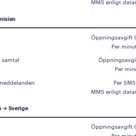
MMS enligt data
Libanon
nisien
Liberia
Libyen
Öppningsavgift 
Liechtenstein
Per minu
Litauen
 samtal
Öppningsavgi
Luxemburg
Per min
 meddelanden
Per SMS
M
MMS enligt data
Macau
n → Sverige
Madagaskar
Makedonien
Öppningsavgift 
Per minu