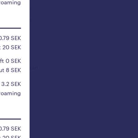
roaming
Sydafrika
Sydkorea
Syrien
0.79 SEK
t 20 SEK
T
ft 0 SEK
Tadzjikistan
ut 8 SEK
Taiwan
 3.2 SEK
Tanzania
roaming
Tchad
Thailand
Tjeckien
0.79 SEK
Togo
t 20 SEK