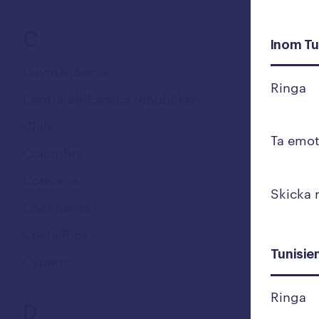
C
Inom Tu
Caymanöarna
Ringa
Centralafrikanska republiken
Chile
Ta emot
Colombia
Comoros
Skicka
Cooköarna
Costa Rica
Tunisie
Cypern
Ringa
D