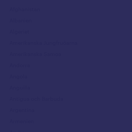
Fastnummer
Afghanistan
Softphone
Albanien
App
Algeriet
Uppkoppling
Amerikanska Jungfruöarna
Mobilt bredband
Amerikanska Samoa
M2M/IoT
Andorra
NordLayer
Angola
Täckning och nät
Anguilla
Täckningskarta
Antigua och Barbuda
5G nät
Argentina
Driftstinformation
Armenien