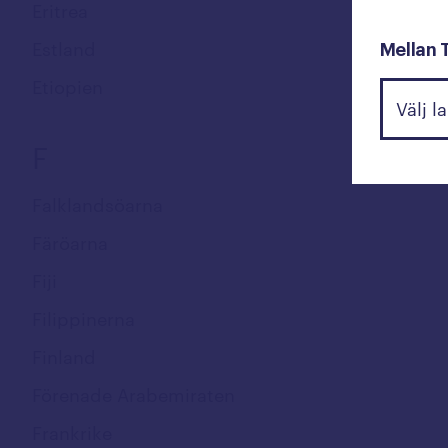
Eritrea
Estland
Mellan 
Etiopien
F
Falklandsöarna
Färöarna
Fiji
Filippinerna
Finland
Förenade Arabemiraten
Frankrike