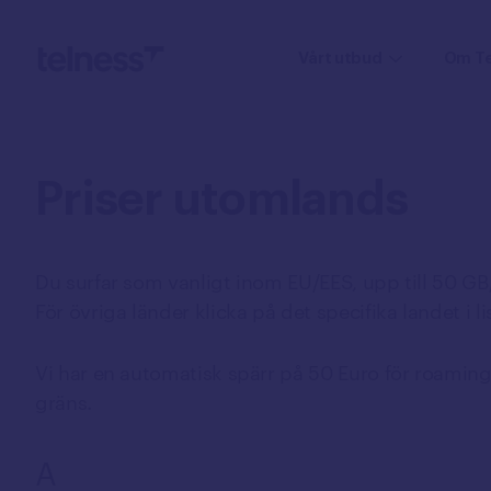
Vårt utbud
Om Te
Mobiltelefoni
Priser
utomlands
Mobilabonnemang
Mobiltelefoner
Du surfar som vanligt inom EU/EES, upp till 50 G
Samtal till utlandet
För övriga länder klicka på det specifika landet i li
Utlandspriser
eSIM
Vi har en automatisk spärr på 50 Euro för roamin
Växel
gräns.
Mobil växel
A