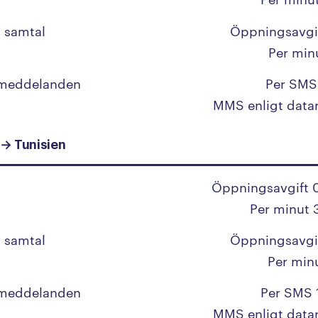
Malawi
Malaysia
 samtal
Öppningsavgi
Per min
Maldiverna
Mali
 meddelanden
Per SMS
MMS enligt data
Malta
Marocko
 → Tunisien
Marshallöarna
Öppningsavgift 
Martinique
Per minut 
Mauretanien
 samtal
Öppningsavgi
Mauritius
Per min
Mexiko
 meddelanden
Per SMS 
Mikronesien
MMS enligt data