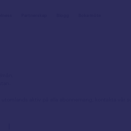
lness
Partnerskap
Blogg
Boka möte
B/mån.
stan.
g utomlands aktiv på alla abonnemang, kontakta vår s
I