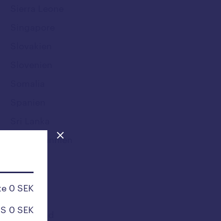
Sierra Leone
Singapore
Slovakien
Slovenien
Somalia
Spanien
Sri Lanka
Storbritannien
Sudan
Surinam
e 0 SEK
Sverige
S 0 SEK
Swaziland