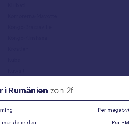
Kiribati
Komorerna-Mayotte
Kongo-Brazzaville
Kongo-Kinshasa
Kroatien
Kuba
Kuwait
zon 2f
L
er i Rumänien
Laos
aming
Per megabyt
Lesotho
t meddelanden
Per SM
Lettland