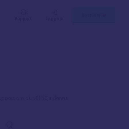
Beställ själv
Support
Logga in
upport om du vill höja denna
Q