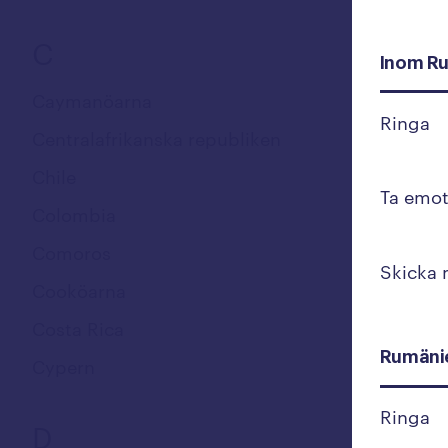
C
Inom R
Caymanöarna
Ringa
Centralafrikanska republiken
Chile
Ta emot
Colombia
Comoros
Skicka
Cooköarna
Costa Rica
Rumänie
Cypern
Ringa
D