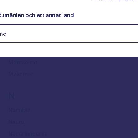
Moçambique
Moldavien
Rumänien och ett annat land
Monaco
Mongoliet
Montenegro
Montserrat
Myanmar
N
Namibia
Nauru
Nederländerna