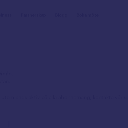
lness
Partnerskap
Blogg
Boka möte
B/mån.
stan.
g utomlands aktiv på alla abonnemang, kontakta vår s
I