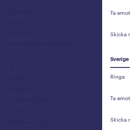
Danmark
Ta emot
Djibouti
Dominica
Skicka
Dominikanska Republiken
Sverige
E
Ringa
Ecuador
Egypten
Ta emot
Ekvatorialguinea
El Salvador
Skicka
Elfenbenskusten