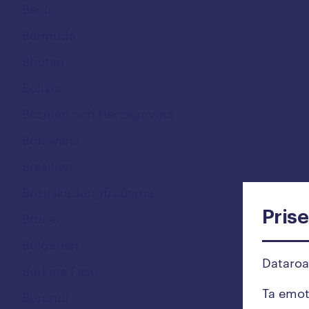
Benin
Bermuda
Bhutan
Bolivia
Bosnien och Hercegovina
Botswana
Brasilien
Brittiska Jungfruöarna
Pris
Brunei
Bulgarien
Dataro
Burkina Faso
Ta emo
Burundi