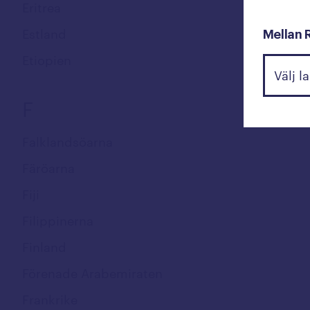
Eritrea
Estland
Mellan 
Etiopien
F
Falklandsöarna
Färöarna
Fiji
Filippinerna
Finland
Förenade Arabemiraten
Frankrike