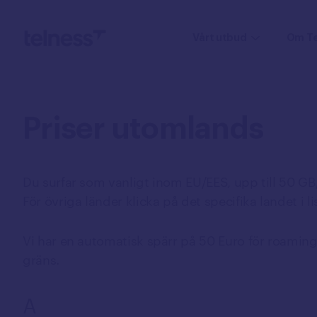
Vårt utbud
Om Te
Mobiltelefoni
Priser
utomlands
Mobilabonnemang
Mobiltelefoner
Du surfar som vanligt inom EU/EES, upp till 50 G
Samtal till utlandet
För övriga länder klicka på det specifika landet i li
Utlandspriser
eSIM
Vi har en automatisk spärr på 50 Euro för roamin
Växel
gräns.
Mobil växel
A