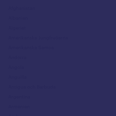
Fastnummer
Afghanistan
Softphone
Albanien
App
Algeriet
Uppkoppling
Amerikanska Jungfruöarna
Mobilt bredband
Amerikanska Samoa
M2M/IoT
Andorra
NordLayer
Angola
Täckning och nät
Anguilla
Täckningskarta
Antigua och Barbuda
5G nät
Argentina
Driftstinformation
Armenien