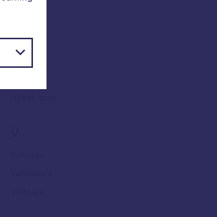
Uganda
Ukraina
Ungern
Uruguay
USA
Uzbekistan
V
Vanuatu
Venezuela
Vietnam