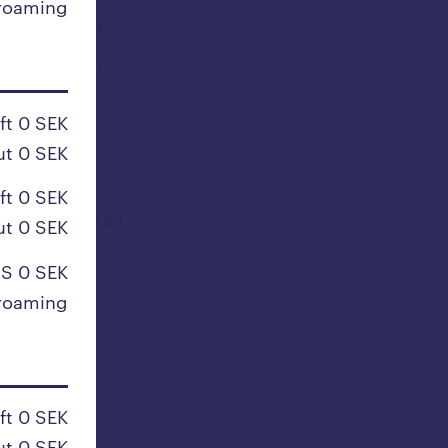
roaming
Sydafrika
Sydkorea
Syrien
ft 0 SEK
ut 0 SEK
T
ft 0 SEK
Tadzjikistan
ut 0 SEK
Taiwan
S 0 SEK
Tanzania
roaming
Tchad
Thailand
Tjeckien
ft 0 SEK
Togo
ut 0 SEK