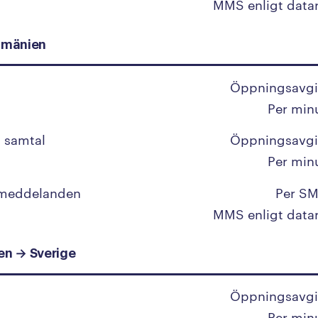
MMS enligt data
Libanon
umänien
Liberia
Libyen
Öppningsavgi
Liechtenstein
Per min
Litauen
 samtal
Öppningsavgi
Luxemburg
Per min
 meddelanden
Per SM
M
MMS enligt data
Macau
n → Sverige
Madagaskar
Makedonien
Öppningsavgi
Per min