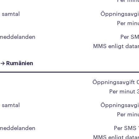
Malawi
Malaysia
 samtal
Öppningsavgi
Per min
Maldiverna
Mali
 meddelanden
Per SM
MMS enligt data
Malta
Marocko
 → Rumänien
Marshallöarna
Öppningsavgift 
Martinique
Per minut 
Mauretanien
 samtal
Öppningsavgi
Mauritius
Per min
Mexiko
 meddelanden
Per SMS 
Mikronesien
MMS enligt data