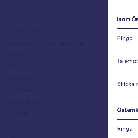
C
Inom Ös
Caymanöarna
Ringa
Centralafrikanska republiken
Chile
Ta emot
Colombia
Comoros
Skicka
Cooköarna
Costa Rica
Österri
Cypern
Ringa
D