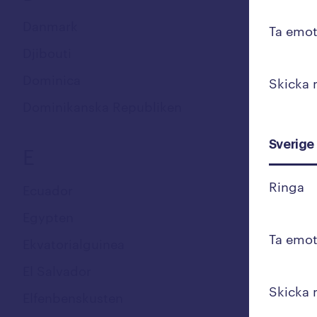
Danmark
Ta emot
Djibouti
Dominica
Skicka
Dominikanska Republiken
Sverige
E
Ringa
Ecuador
Egypten
Ta emot
Ekvatorialguinea
El Salvador
Skicka
Elfenbenskusten