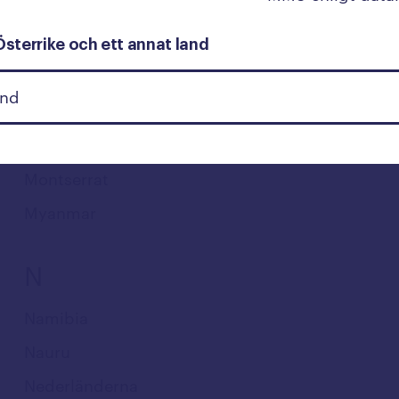
Moçambique
Moldavien
Österrike och ett annat land
Monaco
Mongoliet
Montenegro
Montserrat
Myanmar
N
Namibia
Nauru
Nederländerna