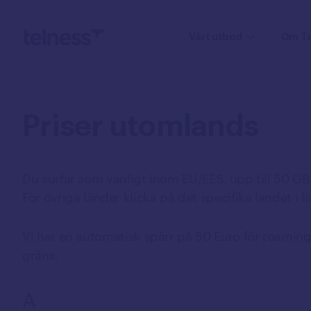
Vårt utbud
Om Te
Mobiltelefoni
Priser
utomlands
Mobilabonnemang
Mobiltelefoner
Du surfar som vanligt inom EU/EES, upp till 50 G
Samtal till utlandet
För övriga länder klicka på det specifika landet i li
Utlandspriser
eSIM
Vi har en automatisk spärr på 50 Euro för roamin
Växel
gräns.
Mobil växel
A