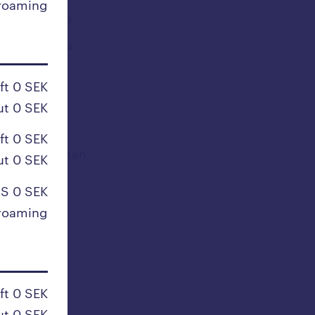
roaming
Sydafrika
Sydkorea
Syrien
ft 0 SEK
ut 0 SEK
T
ft 0 SEK
Tadzjikistan
ut 0 SEK
Taiwan
S 0 SEK
Tanzania
roaming
Tchad
Thailand
Tjeckien
ft 0 SEK
Togo
ut 0 SEK