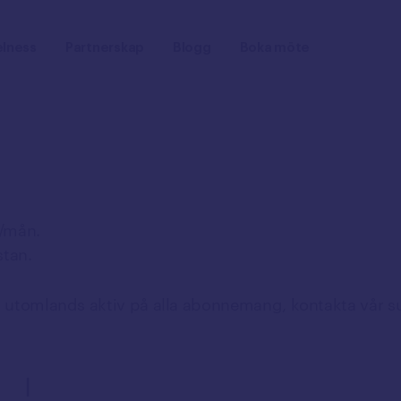
lness
Partnerskap
Blogg
Boka möte
B/mån.
stan.
g utomlands aktiv på alla abonnemang, kontakta vår s
I