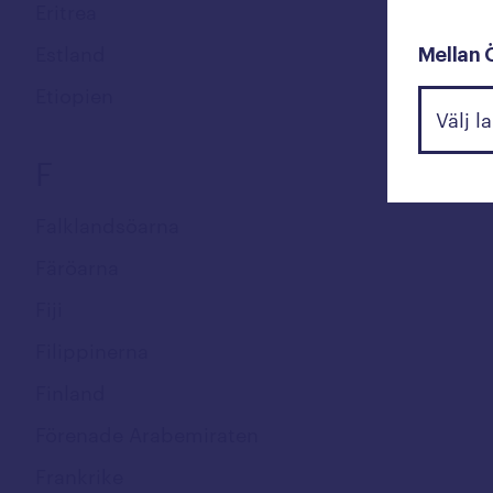
Eritrea
Estland
Mellan 
Etiopien
F
Falklandsöarna
Färöarna
Fiji
Filippinerna
Finland
Förenade Arabemiraten
Frankrike