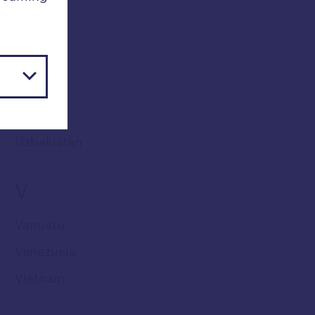
Uganda
Ukraina
Ungern
Uruguay
USA
Uzbekistan
V
Vanuatu
Venezuela
Vietnam