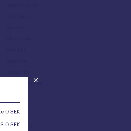
Sierra Leone
Singapore
Slovakien
Slovenien
Somalia
Spanien
Sri Lanka
Storbritannien
Sudan
Surinam
e 0 SEK
Sverige
S 0 SEK
Swaziland