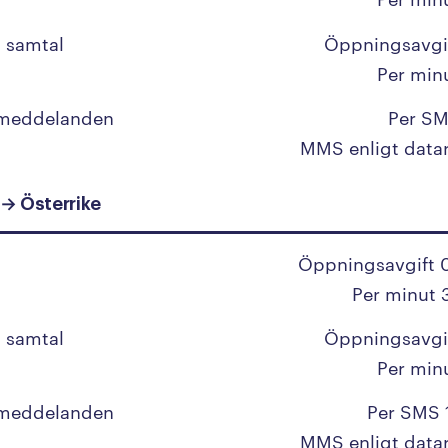
Malawi
Malaysia
 samtal
Öppningsavgi
Per min
Maldiverna
Mali
 meddelanden
Per SM
MMS enligt data
Malta
Marocko
 → Österrike
Marshallöarna
Öppningsavgift 
Martinique
Per minut 
Mauretanien
 samtal
Öppningsavgi
Mauritius
Per min
Mexiko
 meddelanden
Per SMS 
Mikronesien
MMS enligt data