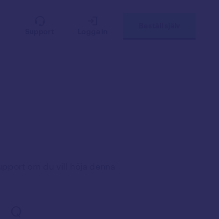
Beställ själv
Support
Logga in
upport om du vill höja denna
Q