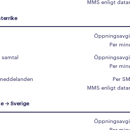
MMS enligt data
Libanon
terrike
Liberia
Libyen
Öppningsavgi
Liechtenstein
Per min
Litauen
 samtal
Öppningsavgi
Luxemburg
Per min
 meddelanden
Per SM
M
MMS enligt data
Macau
ke → Sverige
Madagaskar
Makedonien
Öppningsavgi
Per min