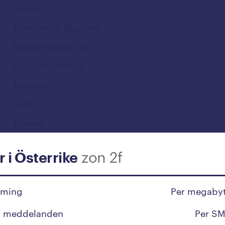
Kiribati
Komorerna-Mayotte
Kongo-Brazzaville
Kongo-Kinshasa
Kroatien
Kuba
Kuwait
zon 2f
L
r i Österrike
Laos
aming
Per megabyt
Lesotho
t meddelanden
Per SM
Lettland