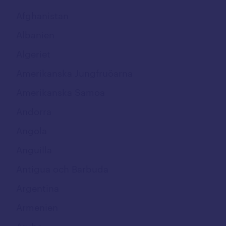
Fastnummer
Afghanistan
Softphone
Albanien
App
Algeriet
Uppkoppling
Amerikanska Jungfruöarna
Mobilt bredband
Amerikanska Samoa
M2M/IoT
Andorra
NordLayer
Angola
Täckning och nät
Anguilla
Täckningskarta
Antigua och Barbuda
5G nät
Argentina
Driftstinformation
Armenien