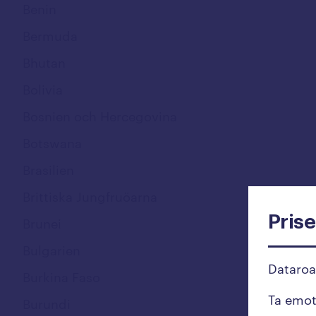
Benin
Bermuda
Bhutan
Bolivia
Bosnien och Hercegovina
Botswana
Brasilien
Brittiska Jungfruöarna
Prise
Brunei
Bulgarien
Dataro
Burkina Faso
Ta emo
Burundi